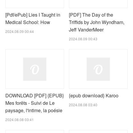
[Pdf/ePub] Lies I Taught in
[PDF] The Day of the
Medical School: How
Triffids by John Wyndham,
Jeff VanderMeer
2024.08.09 00:44
2024.08.09 00:43
DOWNLOAD [PDF] {EPUB}
{epub download} Karoo
Mes forêts - Suivi de Le
2024.08.08 03:40
paysage, l'intime, la poésie
2024.08.08 03:41